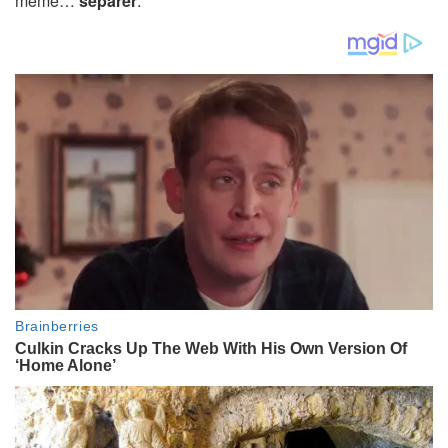
même…
séparer
.