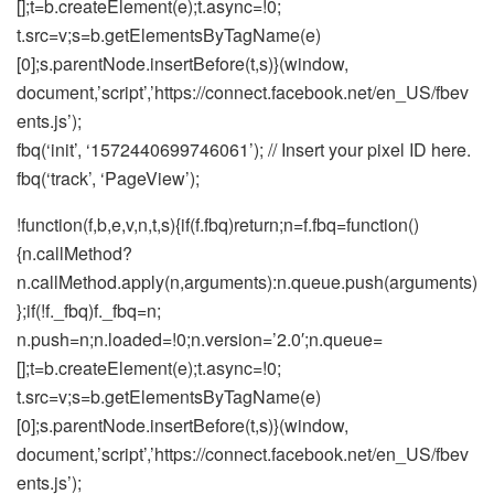
[];t=b.createElement(e);t.async=!0;
t.src=v;s=b.getElementsByTagName(e)
[0];s.parentNode.insertBefore(t,s)}(window,
document,’script’,’https://connect.facebook.net/en_US/fbev
ents.js’);
fbq(‘init’, ‘1572440699746061’); // Insert your pixel ID here.
fbq(‘track’, ‘PageView’);
!function(f,b,e,v,n,t,s){if(f.fbq)return;n=f.fbq=function()
{n.callMethod?
n.callMethod.apply(n,arguments):n.queue.push(arguments)
};if(!f._fbq)f._fbq=n;
n.push=n;n.loaded=!0;n.version=’2.0′;n.queue=
[];t=b.createElement(e);t.async=!0;
t.src=v;s=b.getElementsByTagName(e)
[0];s.parentNode.insertBefore(t,s)}(window,
document,’script’,’https://connect.facebook.net/en_US/fbev
ents.js’);