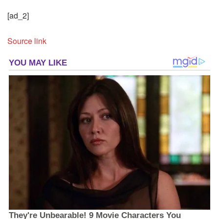
[ad_2]
Source link