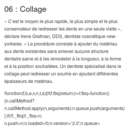
06 : Collage
« C’est le moyen le plus rapide, le plus simple et le plus
conservateur de redresser les dents en une seule visite »,
déclare Irene Grafman, DDS, dentiste cosmétique new-
yorkaise. « La procédure consiste à ajouter du matériau
aux dents existantes sans enlever aucune structure
dentaire saine et à les remodeler à la longueur, à la forme
et à la position souhaitées. Un dentiste spécialisé dans le
collage peut redresser un sourire en ajoutant différentes
épaisseurs de matériau.
!function(f,b,e,v,n,t,s){if(f.fbq)return;n=f.fbq=function()
{n.callMethod?
n.callMethod.apply(n,arguments):n.queue.push(arguments)
};if(!f._fbq)f._fbq=n;
n.push=n;n.loaded=!0;n.version=’2.0′;n.queue=