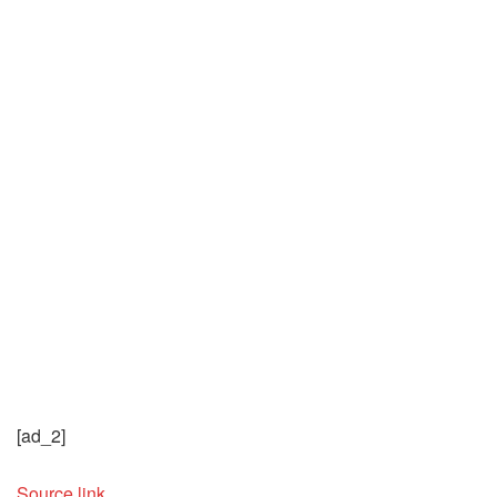
[ad_2]
Source link