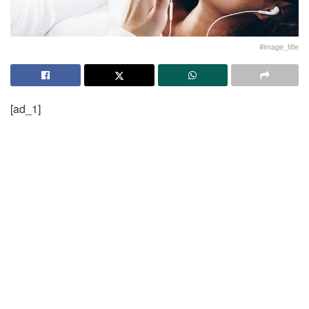
#image_title
[ad_1]