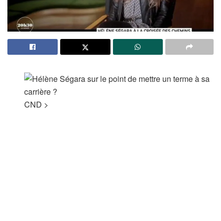
CND
>