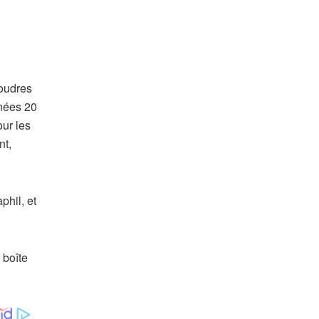
oudres
nnées 20
our les
nt,
phil, et
 boîte