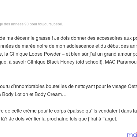
ge des années 90 pour toujours, bébé.
de ma décennie grasse ! Je dois donner des accessoires aux p
s années de marée noire de mon adolescence et du début des a
, la Clinique Loose Powder – et bien sûr j’ai un grand amour p
oque, à savoir Clinique Black Honey (old school!), MAC Paramou
rcouru d’innombrables bouteilles de nettoyant pour le visage Ceta
ea Body Lotion et Body Cream…
re de cette crème pour le corps épaisse qu’ils vendaient dans la
à? Je dois vérifier la prochaine fois que j’irai à Target.