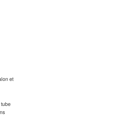
alon et
 tube
ins