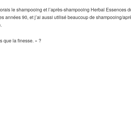
 j’adorais le shampooing et l’après-shampooing Herbal Essences d
es années 90, et j’ai aussi utilisé beaucoup de shampooing/apr
.
 que la finesse. » ?