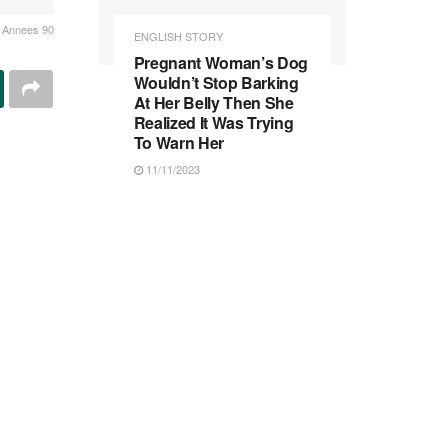
s Annees 90
ENGLISH STORY
Pregnant Woman’s Dog
Wouldn’t Stop Barking
At Her Belly Then She
Realized It Was Trying
To Warn Her
11/11/2023