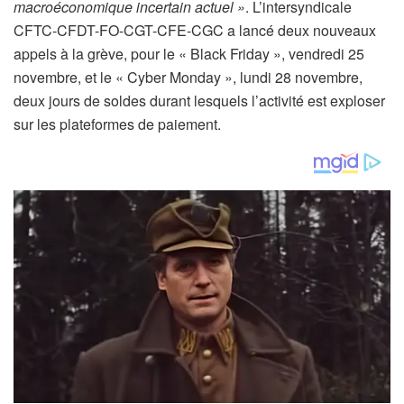
macroéconomique incertain actuel »
. L’intersyndicale
o
CFTC-CFDT-FO-CGT-CFE-CGC a lancé deux nouveaux
s
appels à la grève, pour le « Black Friday », vendredi 25
a
novembre, et le « Cyber ​​Monday », lundi 28 novembre,
b
deux jours de soldes durant lesquels l’activité est exploser
o
sur les plateformes de paiement.
n
n
é
s