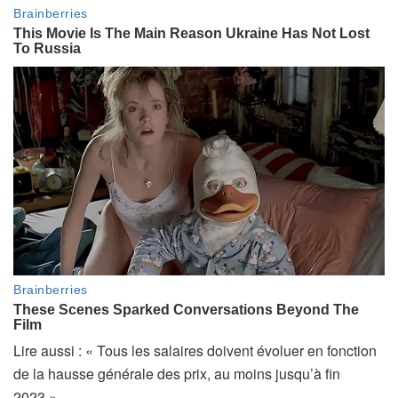
A
Lire aussi :
« Tous les salaires doivent évoluer en fonction
r
de la hausse générale des prix, au moins jusqu’à fin
t
2023 »