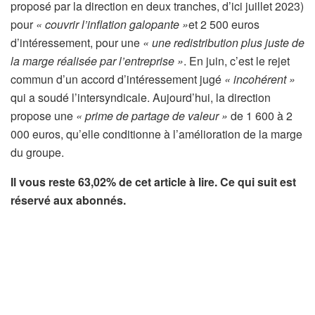
c
proposé par la direction en deux tranches, d’ici juillet 2023)
l
pour
« couvrir l’inflation galopante »
et 2 500 euros
e
d’intéressement, pour une
« une redistribution plus juste de
r
la marge réalisée par l’entreprise »
. En juin, c’est le rejet
é
commun d’un accord d’intéressement jugé
« incohérent »
s
qui a soudé l’intersyndicale. Aujourd’hui, la direction
e
propose une
« prime de partage de valeur »
de 1 600 à 2
r
000 euros, qu’elle conditionne à l’amélioration de la marge
v
du groupe.
é
Il vous reste 63,02% de cet article à lire. Ce qui suit est
à
réservé aux abonnés.
n
o
s
a
b
o