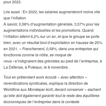
pour 2023.
A
Lire aussi :
En 2022, les salaires augmenteront moins vite
r
que l’inflation
t
A savoir, 0,58% d’augmentation générale, 3,57% pour les
i
augmentations individuelles et les promotions. Quand
c
l’inflation atteint 6,2% sur un an, et que le groupe se porte
l
bien, avec un résultat brut d’exploitation en hausse de 25%
e
en 2021.
« Franchement, 0,58%, dans une entreprise qui
r
fonctionne comme la nôtre, se moque de
é
nous »
s’indignaient des grévistes au pied de l’entreprise, à
s
La Défense, à Puteaux, le 8 novembre.
e
Tout en prétendant avoir écouté
« avec attention »
r
revendications syndicales, explique la direction de
v
Worldline aux
Monde
par écrit, devant conserver
« sachant
é
qu’elle doit également garantir tout le reste des équilibres
à
économiques de l’entreprise dans le contexte
n