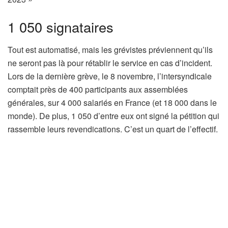
i
1 050 signataires
c
l
Tout est automatisé, mais les grévistes préviennent qu’ils
e
ne seront pas là pour rétablir le service en cas d’incident.
r
Lors de la dernière grève, le 8 novembre, l’intersyndicale
é
comptait près de 400 participants aux assemblées
s
générales, sur 4 000 salariés en France (et 18 000 dans le
e
monde). De plus, 1 050 d’entre eux ont signé la pétition qui
r
rassemble leurs revendications. C’est un quart de l’effectif.
v
é
à
n
o
s
a
b