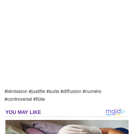
#lémission #justifie #suite #diffusion #numéro
#controversé #flûte