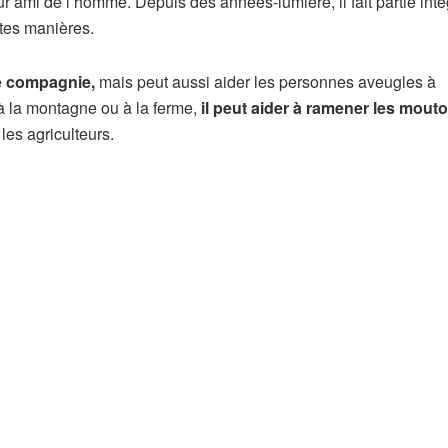
ur ami de l’homme. Depuis des années-lumière, il fait partie int
ntes manières.
de compagnie,
mais peut aussi aider les personnes aveugles à
à la montagne ou à la ferme,
il peut aider à ramener les mout
les agriculteurs.