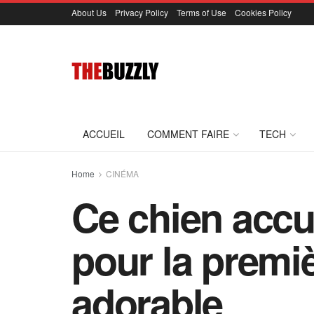
About Us
Privacy Policy
Terms of Use
Cookies Policy
ACCUEIL
COMMENT FAIRE
TECH
Home
CINÉMA
Ce chien accu
pour la premiè
adorable