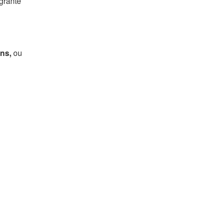
égrante
ons,
ou