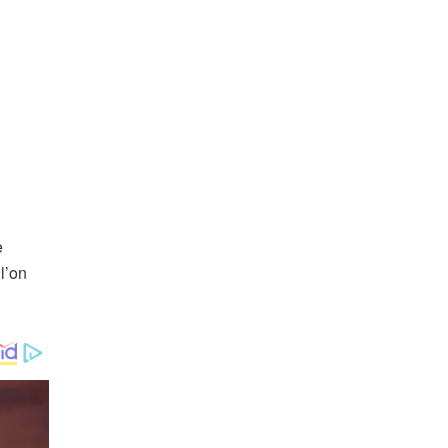
e
l’on