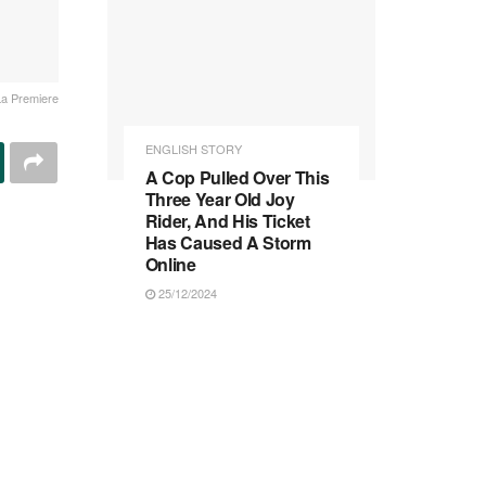
La Premiere
ENGLISH STORY
A Cop Pulled Over This
Three Year Old Joy
Rider, And His Ticket
Has Caused A Storm
Online
25/12/2024