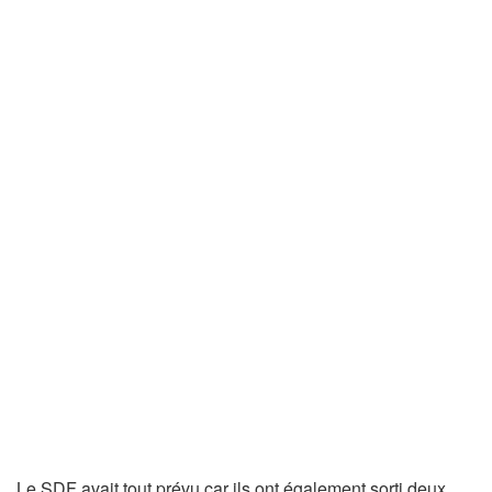
Le SDF avait tout prévu car ils ont également sorti deux