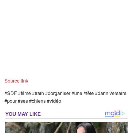
Source link
#SDF #filmé #train #dorganiser #une #fête #danniversaire
#pour #ses #chiens #vidéo