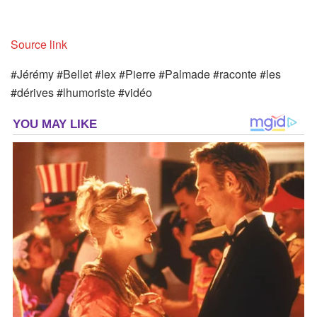
Source link
#Jérémy #Bellet #lex #Pierre #Palmade #raconte #les
#dérives #lhumoriste #vidéo