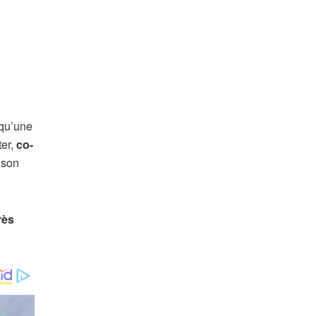
 qu’une
ter,
co-
e son
rès