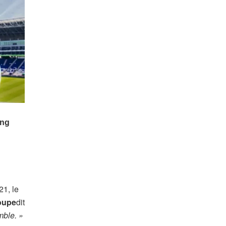
21, le
oupe
dit
mble. »