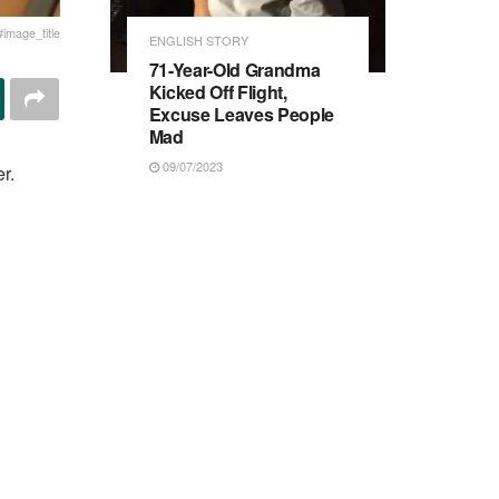
#image_title
ENGLISH STORY
71-Year-Old Grandma
Kicked Off Flight,
Excuse Leaves People
Mad
09/07/2023
r.