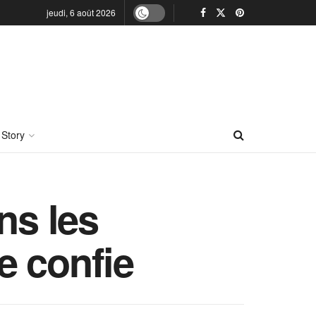
jeudi, 6 août 2026
 Story
ns les
e confie