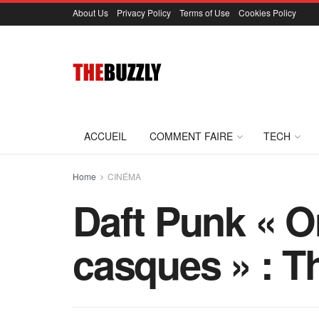
About Us
Privacy Policy
Terms of Use
Cookies Policy
ACCUEIL
COMMENT FAIRE
TECH
Home
CINÉMA
Daft Punk « On
casques » : T