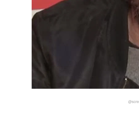
@scree