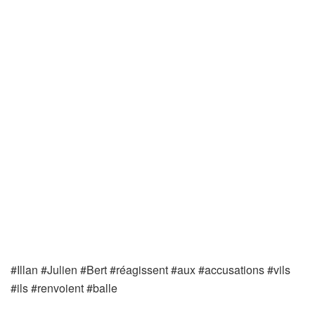
#Illan #Julien #Bert #réagissent #aux #accusations #vils
#ils #renvoient #balle