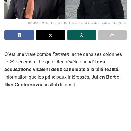
1672451259 Illan Et Julien Bert Reagissent Aux Accusations De Vils Ils
C’est une vraie bombe
Parisien
lâché dans ses colonnes
le 29 décembre. Le quotidien révèle que
vi*l des
accusations visaient deux candidats à la télé-réalité
.
Information que les principaux intéressés,
Julien Bert
et
Illan Castronovo
aussitôt démenti.