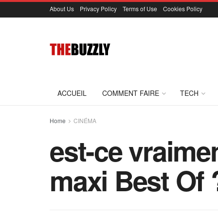
About Us
Privacy Policy
Terms of Use
Cookies Policy
ACCUEIL
COMMENT FAIRE
TECH
Home
CINÉMA
est-ce vraime
maxi Best Of 