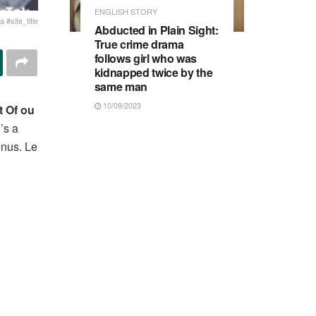
ENGLISH STORY
 #site_title
Abducted in Plain Sight:
True crime drama
follows girl who was
kidnapped twice by the
same man
10/09/2023
t Of ou
’s a
nus. Le