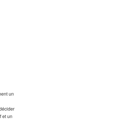
nent un
décider
 et un