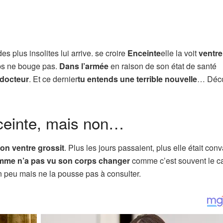
s plus insolites lui arrive. se croire
Enceinte
elle la voit
ventre
ps ne bouge pas.
Dans l’armée
en raison de son état de santé
docteur
. Et ce dernier
tu entends une terrible nouvelle
… Déc
nceinte, mais non…
on ventre grossit
. Plus les jours passaient, plus elle était con
emme n’a pas vu son corps changer
comme c’est souvent le c
n peu mais ne la pousse pas à consulter.