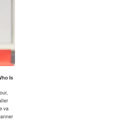
our,
ller
e va
canner