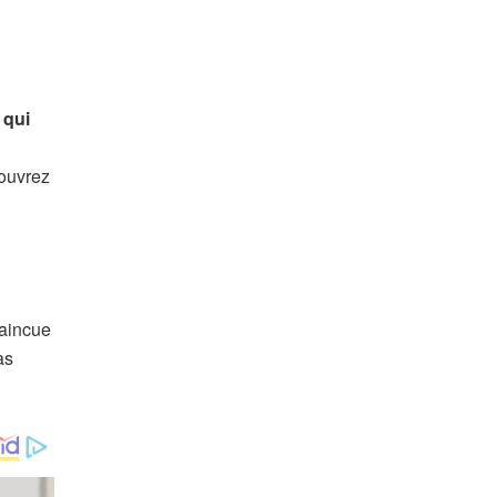
 qui
ouvrez
vaincue
as