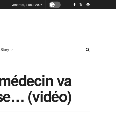
vendredi, 7 août 2026
 Story
e médecin va
ise… (vidéo)