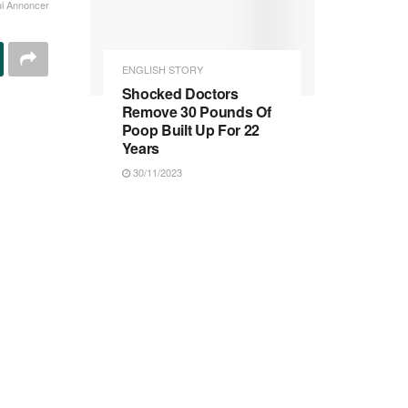
ui Annoncer
ENGLISH STORY
Shocked Doctors
Remove 30 Pounds Of
Poop Built Up For 22
Years
30/11/2023