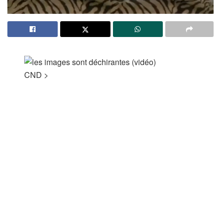
CND
>