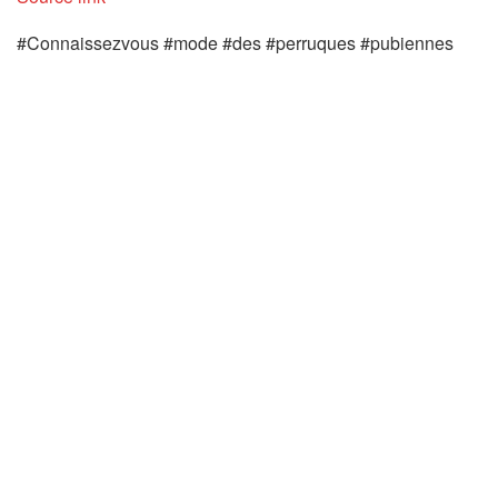
#Connaissezvous #mode #des #perruques #pubiennes