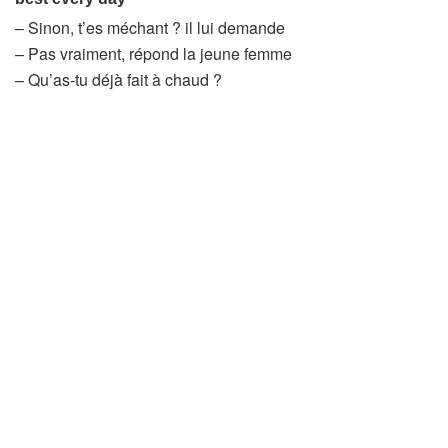
– Sinon, t’es méchant ? il lui demande
– Pas vraiment, répond la jeune femme
– Qu’as-tu déjà fait à chaud ?