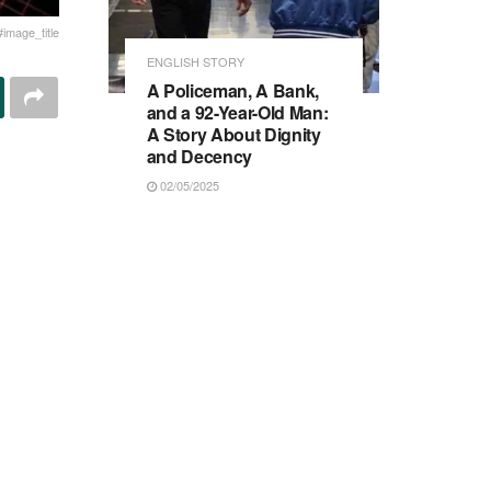
#image_title
ENGLISH STORY
A Policeman, A Bank,
and a 92-Year-Old Man:
A Story About Dignity
and Decency
02/05/2025