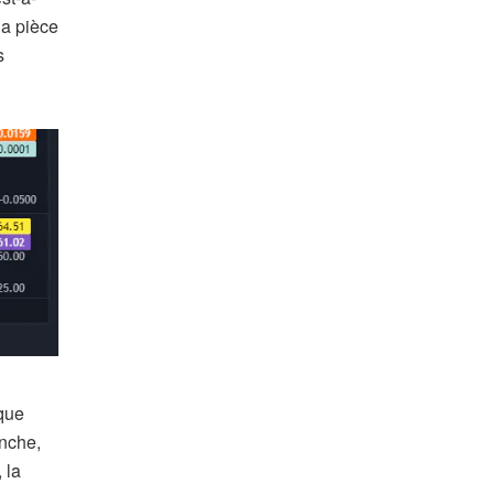
la pièce
s
ique
anche,
 la