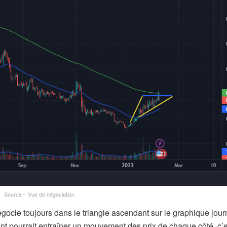
Source – Vue de négociation
ocie toujours dans le triangle ascendant sur le graphique journ
ant pourrait entraîner un mouvement des prix de chaque côté, c’e