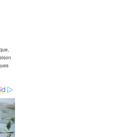
ique,
raison
ques