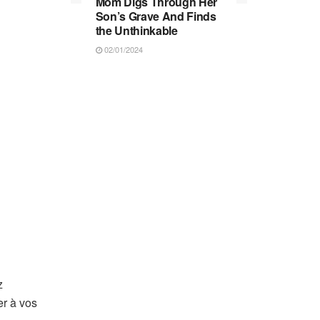
Mom Digs Through Her
Son’s Grave And Finds
the Unthinkable
02/01/2024
z
er à vos