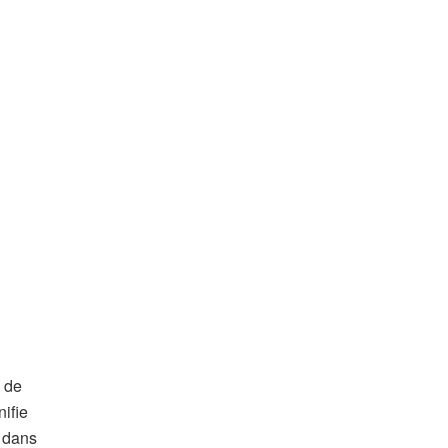
, de
nifie
r dans