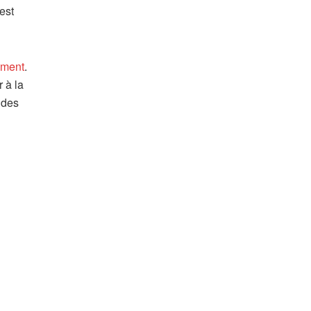
est
ement
.
 à la
 des