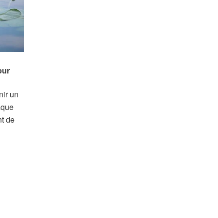
nir un
haque
nt de