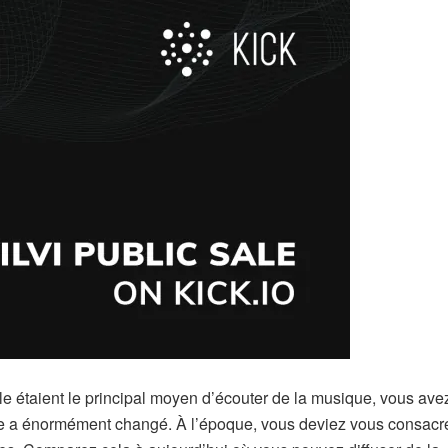
yle étaient le principal moyen d’écouter de la musique, vous ave
que a énormément changé. À l’époque, vous deviez vous consacr