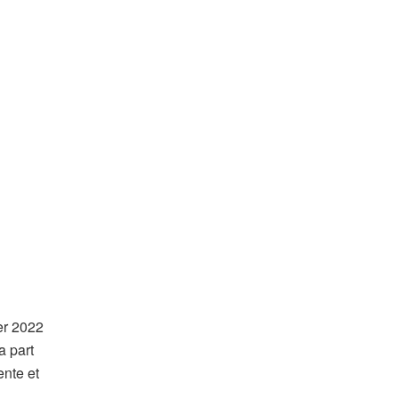
er 2022
a part
ente et