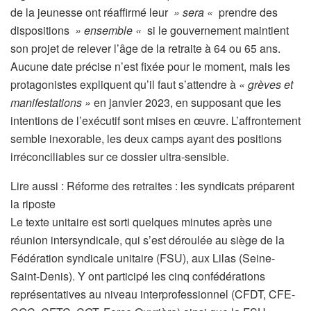
de la jeunesse ont réaffirmé leur
» sera «
prendre des
dispositions
» ensemble «
si le gouvernement maintient
son projet de relever l’âge de la retraite à 64 ou 65 ans.
Aucune date précise n’est fixée pour le moment, mais les
protagonistes expliquent qu’il faut s’attendre à
« grèves et
manifestations »
en janvier 2023, en supposant que les
intentions de l’exécutif sont mises en œuvre. L’affrontement
semble inexorable, les deux camps ayant des positions
irréconciliables sur ce dossier ultra-sensible.
A
Lire aussi :
Réforme des retraites : les syndicats préparent
r
la riposte
t
Le texte unitaire est sorti quelques minutes après une
i
réunion intersyndicale, qui s’est déroulée au siège de la
c
Fédération syndicale unitaire (FSU), aux Lilas (Seine-
l
Saint-Denis). Y ont participé les cinq confédérations
e
représentatives au niveau interprofessionnel (CFDT, CFE-