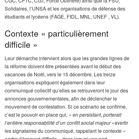
r
CGC, CFTC, CGT, Force Ouvrière) ainsi que la FSU,
é
Solidaires, l’UNSA et les organisations de défense des
s
étudiants et lycéens (FAGE, FIDL, MNL, UNEF , VL).
e
Contexte « particulièrement
r
v
difficile »
é
à
Leur démarche intervient alors que les grandes lignes de
n
la réforme doivent être présentées avant le début des
o
vacances de Noël, vers le 15 décembre. Les treize
s
organisations expliquent également dans leur
a
communiqué collectif qu’elles se retrouveront le jour des
b
annonces gouvernementales, afin de déclencher le
o
mouvement de contestation. Si ce scénario se confirme,
n
c’est le pouvoir en place qui,
« en persistant, porterait
n
l’entière responsabilité d’un conflit social majeur »
avertir
é
les signataires du communiqué, rappelant le contexte
«
s
particulièrement difficile »
dans lequel une part