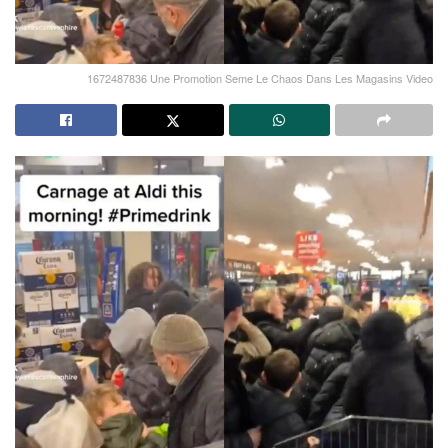
1672487836 Une Promotion Seme Le Chaos Dans Les Magasins Video