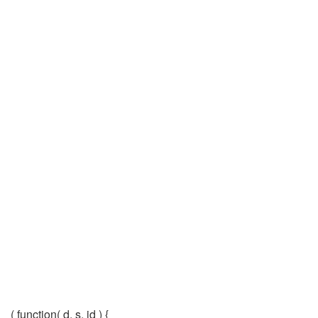
( function( d, s, id ) {