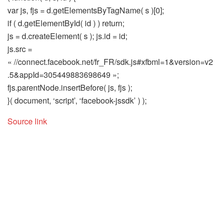
var js, fjs = d.getElementsByTagName( s )[0];
if ( d.getElementById( id ) ) return;
js = d.createElement( s ); js.id = id;
js.src =
« //connect.facebook.net/fr_FR/sdk.js#xfbml=1&version=v2
.5&appId=305449883698649 »;
fjs.parentNode.insertBefore( js, fjs );
}( document, ‘script’, ‘facebook-jssdk’ ) );
Source link