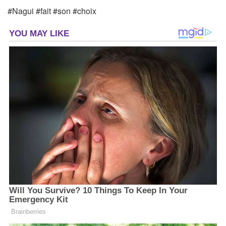
#Nagui #fait #son #choix