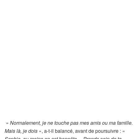
»
Normalement, je ne touche pas mes amis ou ma famille.
Mais là, je dois
», a-t-il balancé, avant de poursuivre : «
Sophia, au moins on est honnête… Prends soin de ta