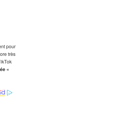
ent pour
ore très
TikTok
ée «