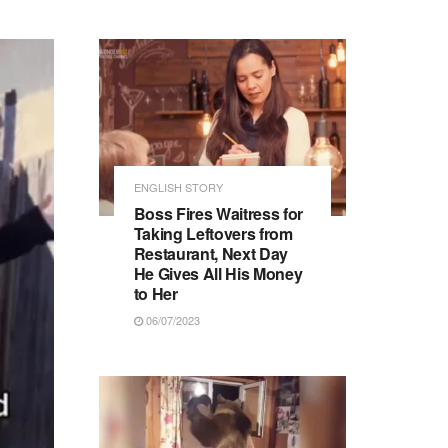
ENGLISH STORY
Boss Fires Waitress for
Taking Leftovers from
Restaurant, Next Day
He Gives All His Money
to Her
06/07/2023