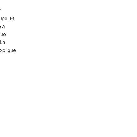
s
upe. Et
é
a
que
 La
xplique