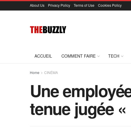
About Us
Privacy Policy
Terms of Use
Cookies Policy
ACCUEIL
COMMENT FAIRE
TECH
Home
CINÉMA
Une employée 
tenue jugée « 