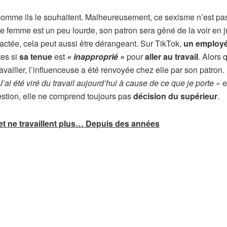
 comme ils le souhaitent. Malheureusement, ce sexisme n’est pa
ne femme est un peu lourde, son patron sera gêné de la voir en j
ractée, cela peut aussi être dérangeant. Sur TikTok,
un employ
es si
sa tenue
est
« inapproprié »
pour
aller au travail
. Alors 
availler, l’influenceuse a été renvoyée chez elle par son patron.
J’ai été viré du travail aujourd’hui à cause de ce que je porte »
e
estion, elle ne comprend toujours pas
décision du supérieur
.
 et ne travaillent plus… Depuis des années