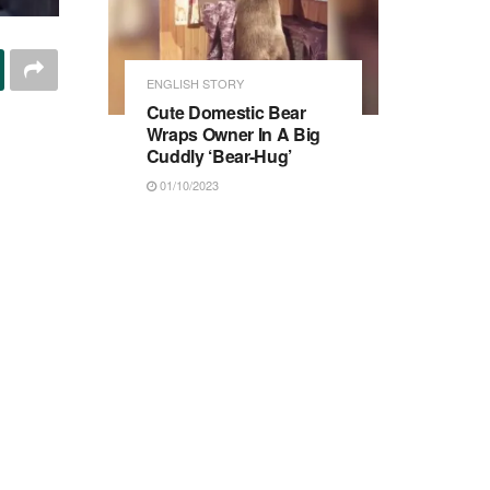
ENGLISH STORY
Cute Domestic Bear
Wraps Owner In A Big
Cuddly ‘Bear-Hug’
01/10/2023