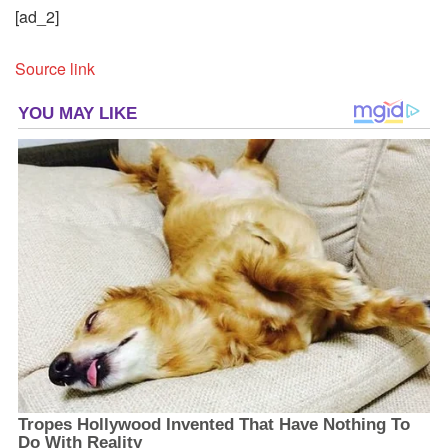
[ad_2]
Source link