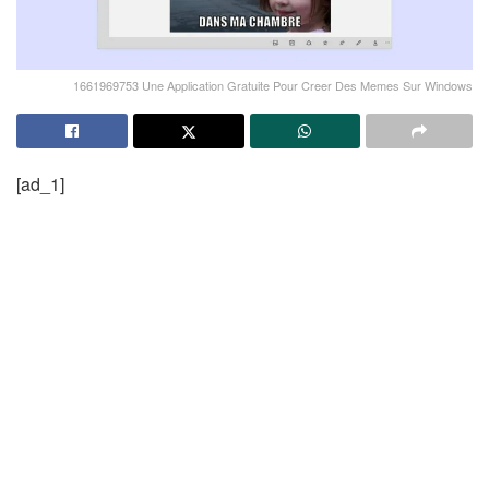
1661969753 Une Application Gratuite Pour Creer Des Memes Sur Windows
[ad_1]