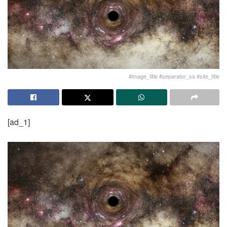
#image_title #separator_sa #site_title
[ad_1]