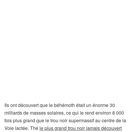
o
n
g
l
e
t
)
Ils ont découvert que le béhémoth était un énorme 30
milliards de masses solaires, ce qui le rend environ 8 000
fois plus grand que le trou noir supermassif au centre de la
Voie lactée. Thé
le plus grand trou noir jamais découvert