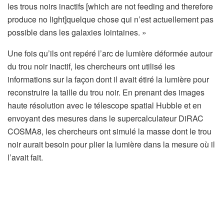
o
les trous noirs inactifs [which are not feeding and therefore
u
produce no light]quelque chose qui n’est actuellement pas
v
possible dans les galaxies lointaines. »
r
Une fois qu’ils ont repéré l’arc de lumière déformée autour
e
du trou noir inactif, les chercheurs ont utilisé les
d
informations sur la façon dont il avait étiré la lumière pour
a
reconstruire la taille du trou noir. En prenant des images
n
haute résolution avec le télescope spatial Hubble et en
s
envoyant des mesures dans le supercalculateur DiRAC
u
COSMA8, les chercheurs ont simulé la masse dont le trou
n
noir aurait besoin pour plier la lumière dans la mesure où il
n
l’avait fait.
o
u
v
e
l