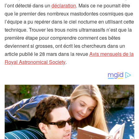
(
l’ont détecté dans un
déclaration
. Mais ce ne pourrait être
s
que le premier des nombreux mastodontes cosmiques que
’
l’équipe a pu repérer dans le ciel nocturne en utilisant cette
o
technique. Trouver les trous noirs ultramassifs n’est que la
u
première étape pour comprendre comment ces bêtes
v
deviennent si grosses, ont écrit les chercheurs dans un
r
article publié le 28 mars dans la revue
Avis mensuels de la
(
e
Royal Astronomical Society
.
s
d
’
a
o
n
u
s
v
u
r
n
e
n
d
o
a
u