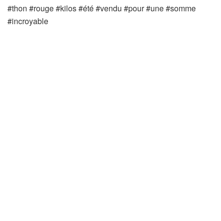
#thon #rouge #kilos #été #vendu #pour #une #somme
#incroyable