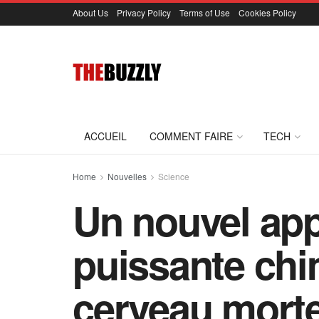
About Us
Privacy Policy
Terms of Use
Cookies Policy
ACCUEIL
COMMENT FAIRE
TECH
Home
Nouvelles
Science
Un nouvel app
puissante chi
cerveau morte