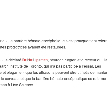
erte », la barrière hémato-encéphalique s’est pratiquement refer
étés protectrices avaient été restaurées.
(
e », a déclaré
Dr Nir Lipsman
, neurochirurgien et directeur du H
s
h Institute de Toronto, qui n’a pas participé à l’essai. Les
’
et élégante » que les ultrasons peuvent être utilisés de maniè
o
 le cerveau, et que la barrière hémato-encéphalique se referme
u
psman à Live Science.
v
r
e