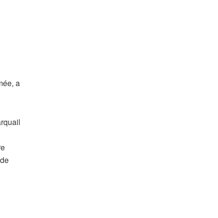
mée, a
arquail
re
 de