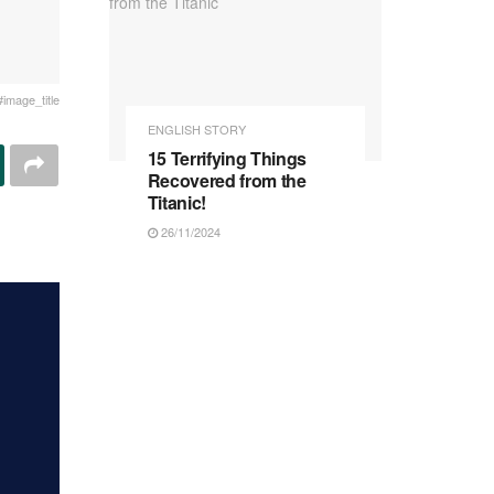
#image_title
ENGLISH STORY
15 Terrifying Things
Recovered from the
Titanic!
26/11/2024