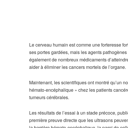
Le cerveau humain est comme une forteresse forti
ses portes gardées, mais les agents pathogènes 
également de nombreux médicaments d’atteindre 
aider à éliminer les cancers mortels de l’organe.
Maintenant, les scientifiques ont montré qu’un no
hémato-encéphalique » chez les patients cancére
tumeurs cérébrales.
Les résultats de l’essai à un stade précoce, pub
première preuve directe que les ultrasons peuven
la barrière hémato-encéphalique, la paroi de cel