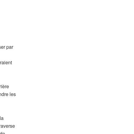
ser par
raient
rière
ndre les
la
traverse
 de