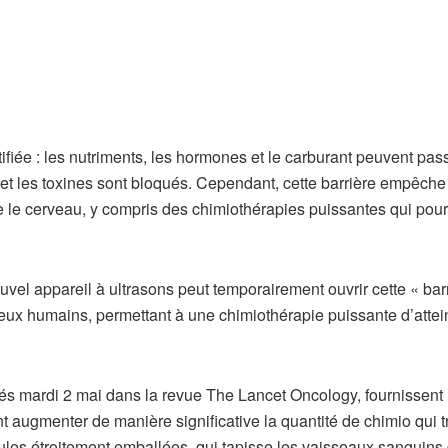
fiée : les nutriments, les hormones et le carburant peuvent pas
et les toxines sont bloqués. Cependant, cette barrière empêche
le cerveau, y compris des chimiothérapies puissantes qui pour
uvel appareil à ultrasons peut temporairement ouvrir cette « bar
ux humains, permettant à une chimiothérapie puissante d’attei
liés mardi 2 mai dans la revue The Lancet Oncology, fournissent 
t augmenter de manière significative la quantité de chimio qui 
lules étroitement emballées. qui tapisse les vaisseaux sanguins