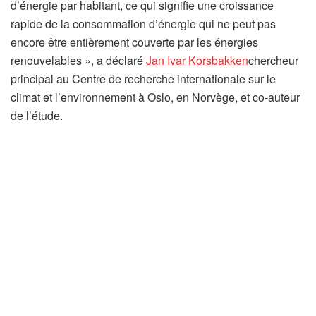
d’énergie par habitant, ce qui signifie une croissance
rapide de la consommation d’énergie qui ne peut pas
encore être entièrement couverte par les énergies
(
renouvelables », a déclaré
Jan Ivar Korsbakken
chercheur
s
principal au Centre de recherche internationale sur le
’
climat et l’environnement à Oslo, en Norvège, et co-auteur
o
de l’étude.
u
v
r
e
d
a
n
s
u
n