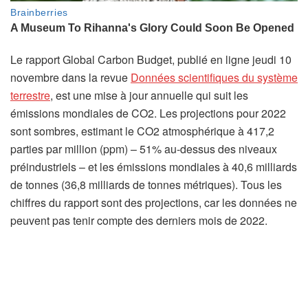
Le rapport Global Carbon Budget, publié en ligne jeudi 10
novembre dans la revue
Données scientifiques du système
(
terrestre
, est une mise à jour annuelle qui suit les
s
émissions mondiales de CO2. Les projections pour 2022
’
sont sombres, estimant le CO2 atmosphérique à 417,2
o
parties par million (ppm) – 51% au-dessus des niveaux
u
préindustriels – et les émissions mondiales à 40,6 milliards
v
de tonnes (36,8 milliards de tonnes métriques). Tous les
r
chiffres du rapport sont des projections, car les données ne
e
peuvent pas tenir compte des derniers mois de 2022.
d
a
n
s