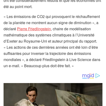
ont été considérablement réduits et que les économies ont
été au point mort.
« Les émissions de CO2 qui provoquent le réchauffement
de la planète ne montrent aucun signe de diminution », a
(
déclaré
Pierre Friedlingstein
, chaire de modélisation
s
mathématique des systèmes climatiques à l’Université
’
d’Exeter au Royaume-Uni et auteur principal du rapport.
o
« Les actions de ces dernières années ont été loin d’être
u
suffisantes pour inverser la trajectoire des émissions
v
mondiales », a déclaré Friedlingstein à Live Science dans
r
un e-mail. « Beaucoup plus doit être fait. »
e
d
a
n
s
u