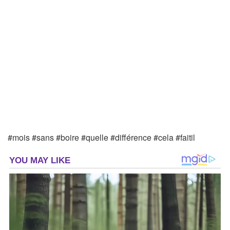
#mois #sans #boire #quelle #différence #cela #faitil