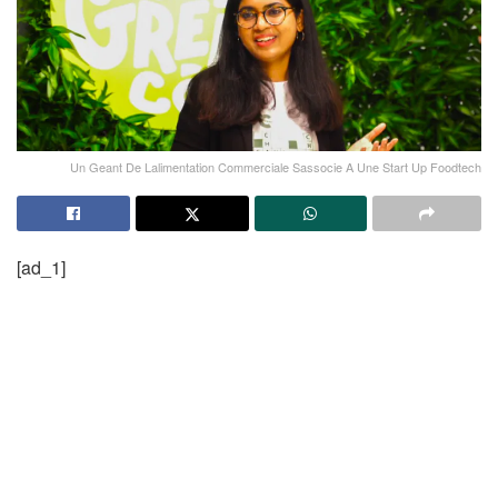
Un Geant De Lalimentation Commerciale Sassocie A Une Start Up Foodtech
[ad_1]