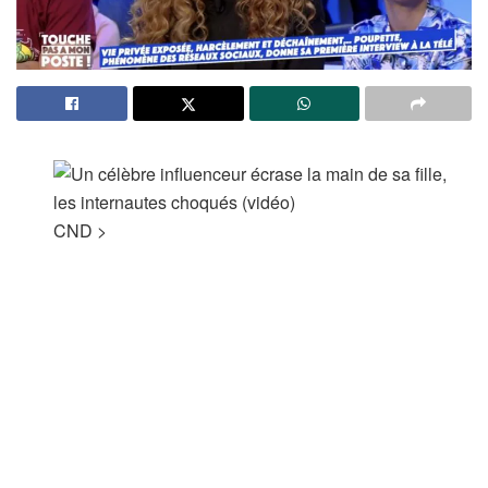
CND
>