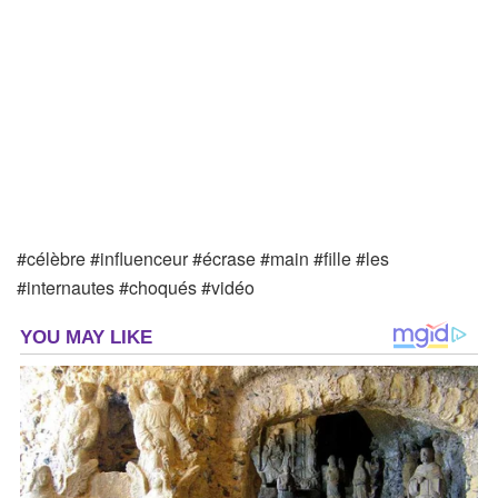
#célèbre #influenceur #écrase #main #fille #les
#internautes #choqués #vidéo