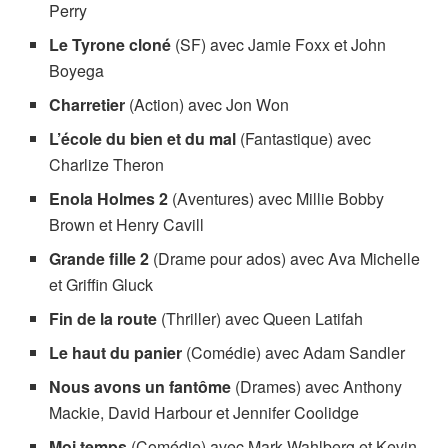
Perry
Le Tyrone cloné
(SF) avec Jamie Foxx et John
Boyega
Charretier
(Action) avec Jon Won
L’école du bien et du mal
(Fantastique) avec
Charlize Theron
Enola Holmes 2
(Aventures) avec Millie Bobby
Brown et Henry Cavill
Grande fille 2
(Drame pour ados) avec Ava Michelle
et Griffin Gluck
Fin de la route
(Thriller) avec Queen Latifah
Le haut du panier
(Comédie) avec Adam Sandler
Nous avons un fantôme
(Drames) avec Anthony
Mackie, David Harbour et Jennifer Coolidge
Moi temps
(Comédie) avec Mark Wahlberg et Kevin