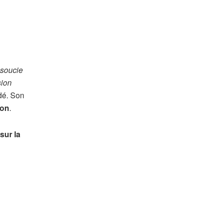
 soucie
sion
ndé. Son
ion
.
sur la