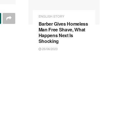
ENGLISH STORY
Barber Gives Homeless
Man Free Shave, What
Happens Next Is
Shocking
26/06/2023