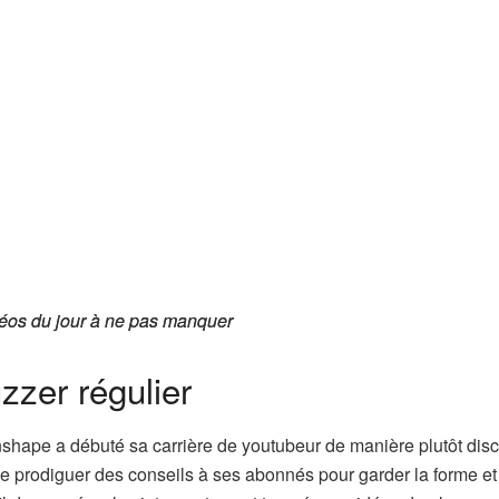
éos du jour à ne pas manquer
éos du jour à ne pas manquer
zzer régulier
Inshape a débuté sa carrière de youtubeur de manière plutôt disc
ir de prodiguer des conseils à ses abonnés pour garder la forme et