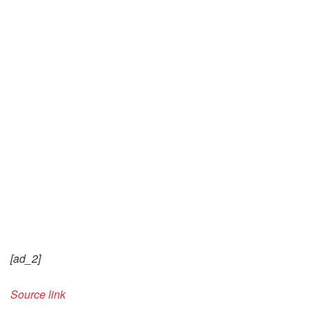
[ad_2]
Source link