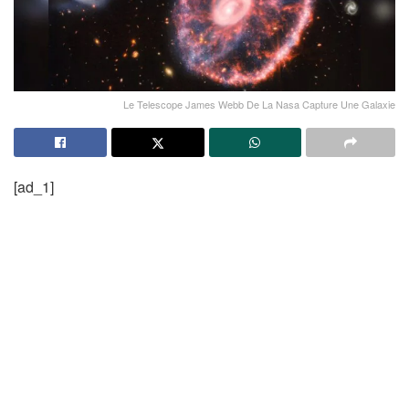
Le Telescope James Webb De La Nasa Capture Une Galaxie
[ad_1]