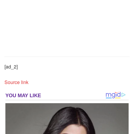
[ad_2]
Source link