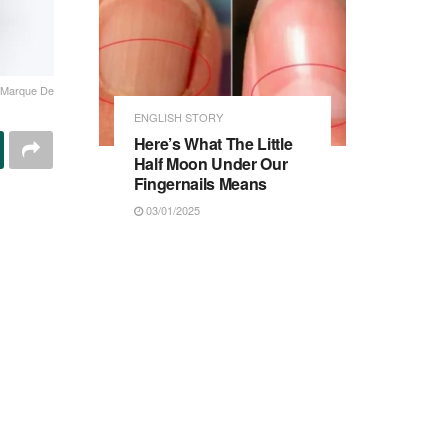
 Marque De
ENGLISH STORY
Here’s What The Little
Half Moon Under Our
Fingernails Means
03/01/2025