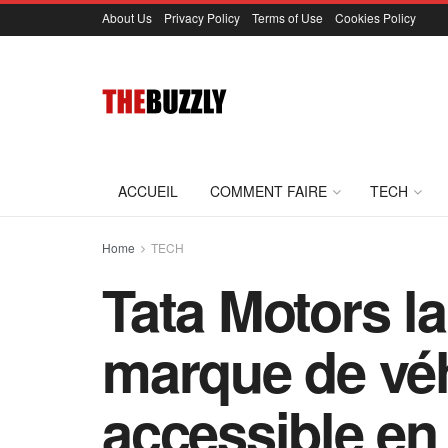
About Us
Privacy Policy
Terms of Use
Cookies Policy
ACCUEIL
COMMENT FAIRE
TECH
Home
TECH
Tata Motors l
marque de véh
accessible en