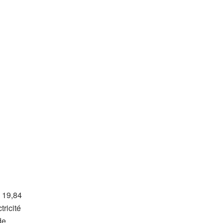
. 19,84
ricité
de.