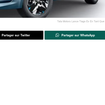
Tata Motors Lance Tiago Ev En Tant Que
Partager sur Twitter
Partager sur WhatsApp