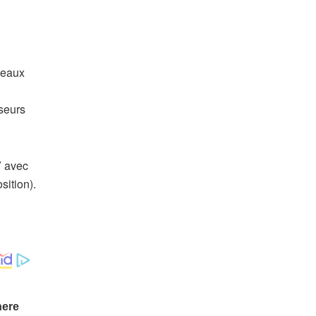
veaux
seurs
V avec
sition).