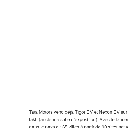
Tata Motors vend déjà Tigor EV et Nexon EV sur l
lakh (ancienne salle d’exposition). Avec le lanc
dans le pays à 165 villes à partir de 90 sites a