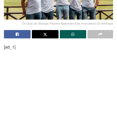
Ce Que Les Startups Peuvent Apprendre Des Innovateurs En Amerique
[ad_1]