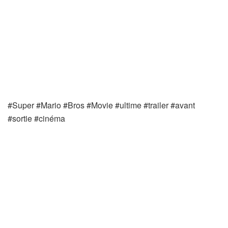
#Super #Mario #Bros #Movie #ultime #trailer #avant
#sortie #cinéma