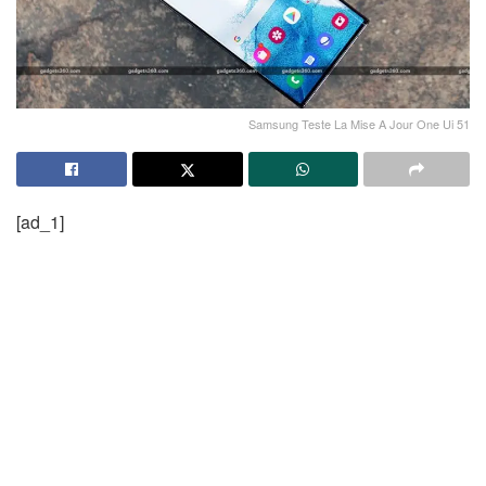
Samsung Teste La Mise A Jour One Ui 51
[ad_1]