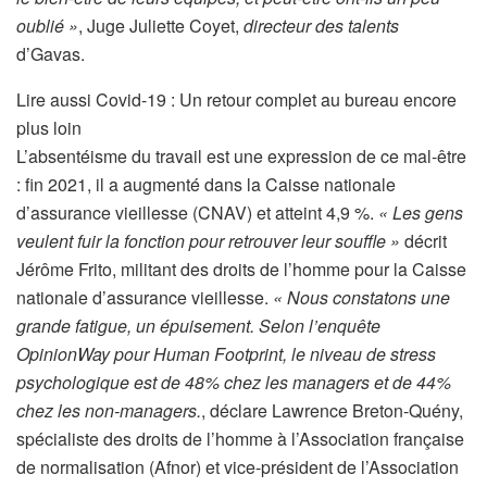
oublié »
, Juge Juliette Coyet,
directeur des talents
d’Gavas.
A
Lire aussi
Covid-19 : Un retour complet au bureau encore
r
plus loin
t
L’absentéisme du travail est une expression de ce mal-être
i
: fin 2021, il a augmenté dans la Caisse nationale
c
d’assurance vieillesse (CNAV) et atteint 4,9 %.
« Les gens
l
veulent fuir la fonction pour retrouver leur souffle »
décrit
e
Jérôme Frito, militant des droits de l’homme pour la Caisse
r
nationale d’assurance vieillesse.
« Nous constatons une
é
grande fatigue, un épuisement. Selon l’enquête
s
OpinionWay pour Human Footprint, le niveau de stress
e
psychologique est de 48% chez les managers et de 44%
r
chez les non-managers.
,
déclare Lawrence Breton-Quény,
v
spécialiste des droits de l’homme à l’Association française
é
de normalisation (Afnor) et vice-président de l’Association