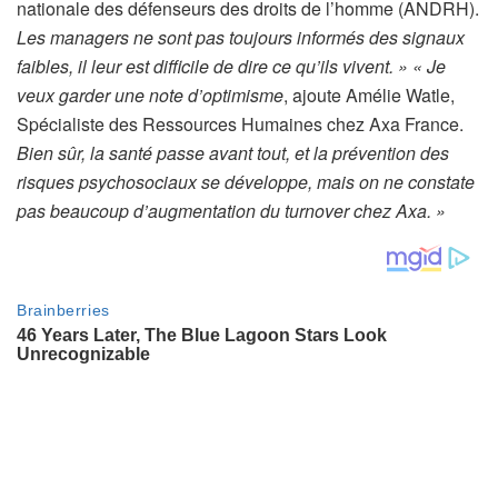
à
nationale des défenseurs des droits de l’homme (ANDRH).
n
Les managers ne sont pas toujours informés des signaux
o
faibles, il leur est difficile de dire ce qu’ils vivent. »
« Je
s
veux garder une note d’optimisme
, ajoute Amélie Watle,
a
Spécialiste des Ressources Humaines chez Axa France.
b
Bien sûr, la santé passe avant tout, et la prévention des
o
risques psychosociaux se développe, mais on ne constate
n
pas beaucoup d’augmentation du turnover chez Axa. »
n
é
s