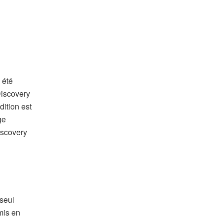
 été
Discovery
ition est
ge
iscovery
seul
mis en