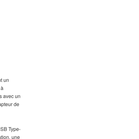
nt un
 à
s avec un
apteur de
 USB Type-
tion, une