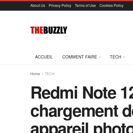
About Us
Privacy Policy
Terms of Use
Cookies Policy
ACCUEIL
COMMENT FAIRE
TECH
Home
TECH
Redmi Note 12
chargement d
appareil photo