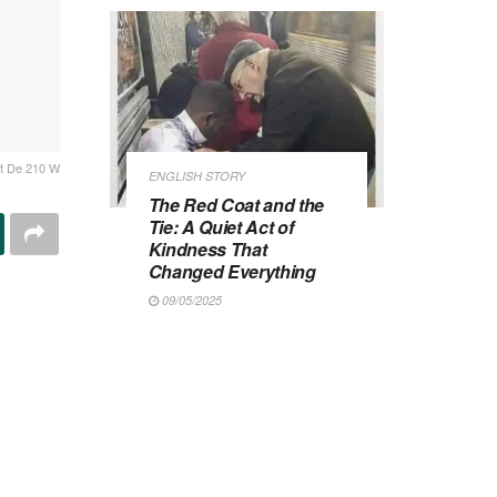
t De 210 W
ENGLISH STORY
The Red Coat and the
Tie: A Quiet Act of
Kindness That
Changed Everything
09/05/2025