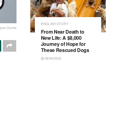
ENGLISH STORY
lyse Durine
From Near Death to
New Life: A $8,000
Journey of Hope for
These Rescued Dogs
08/06/2025