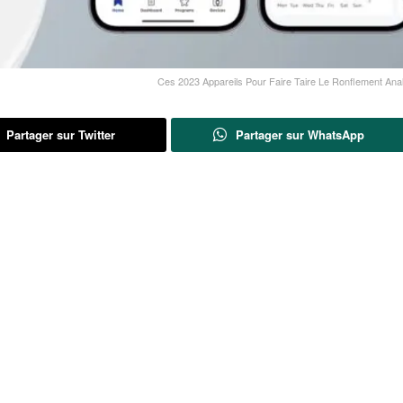
Ces 2023 Appareils Pour Faire Taire Le Ronflement Ana
Partager sur Twitter
Partager sur WhatsApp