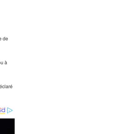
e de
ou à
déclaré