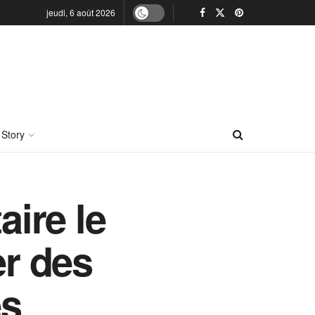
jeudi, 6 août 2026
 Story
aire le
er des
és