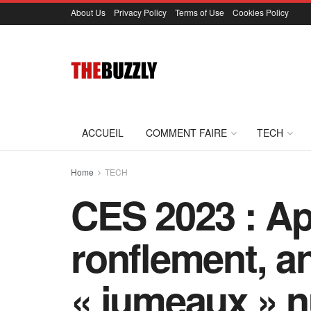
About Us
Privacy Policy
Terms of Use
Cookies Policy
ACCUEIL
COMMENT FAIRE
TECH
Home
TECH
CES 2023 : App
ronflement, an
« jumeaux » n