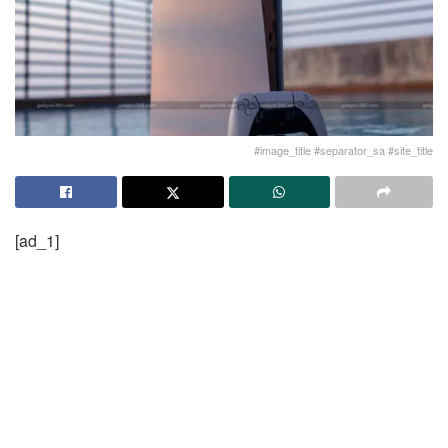
#image_title #separator_sa #site_title
[ad_1]