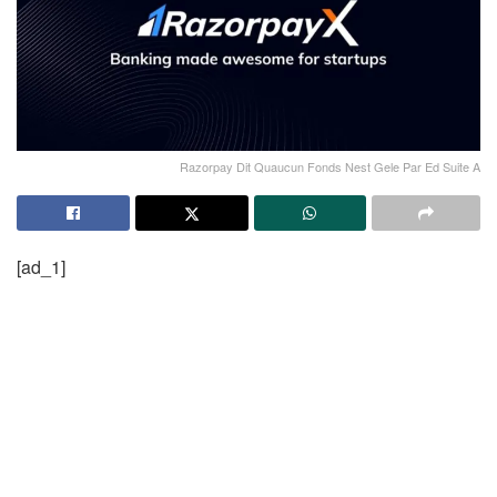
Razorpay Dit Quaucun Fonds Nest Gele Par Ed Suite A
[ad_1]