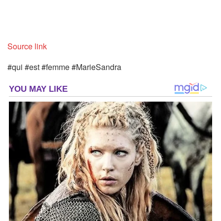
Source link
#qui #est #femme #MarieSandra