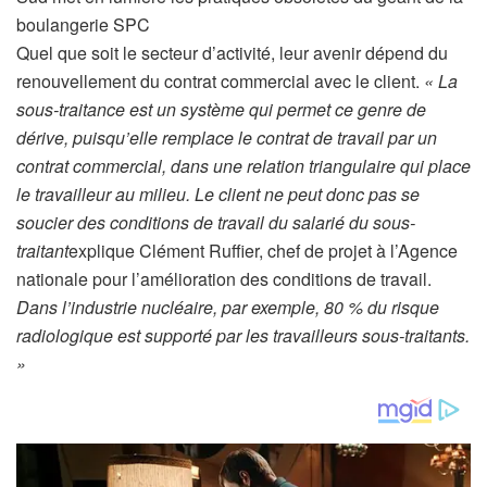
t
boulangerie SPC
i
Quel que soit le secteur d’activité, leur avenir dépend du
c
renouvellement du contrat commercial avec le client.
« La
l
sous-traitance est un système qui permet ce genre de
e
dérive, puisqu’elle remplace le contrat de travail par un
r
contrat commercial, dans une relation triangulaire qui place
é
le travailleur au milieu. Le client ne peut donc pas se
s
soucier des conditions de travail du salarié du sous-
e
traitant
explique Clément Ruffier, chef de projet à l’Agence
r
nationale pour l’amélioration des conditions de travail.
v
Dans l’industrie nucléaire, par exemple, 80 % du risque
é
radiologique est supporté par les travailleurs sous-traitants.
à
»
n
o
s
a