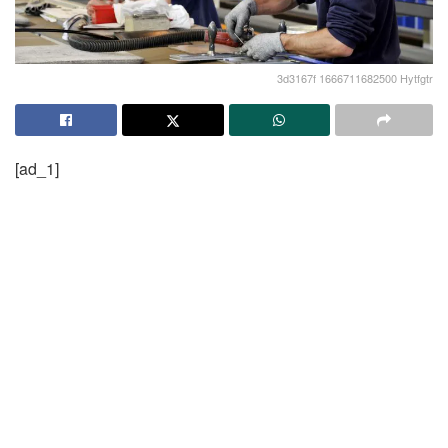
3d3167f 1666711682500 Hytfgtr
[ad_1]