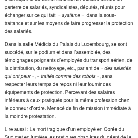
parterre de salariés, syndicalistes, députés, réunis pour
échanger sur ce qui fait
» système «
dans la sous-
traitance et sur les moyens de faire progresser la protection
des salariés.
Dans la salle Médicis du Palais du Luxembourg, se sont
succédé, sur le podium et dans l’assemblée, des
témoignages poignants d’employés du transport aérien, de
la distribution, du nettoyage, etc., parlant de
« des salariés
qui ont peur »
,
« traités comme des robots »
, sans
respecter leurs temps de repos ni leur fournir des
équipements de protection. Percevant des salaires
inférieurs à ceux pratiqués pour la même profession chez
le donneur d’ordre. Menacé de fin de mission immédiate à
la moindre protestation.
A
Lire aussi :
La mort tragique d’un employé en Corée du
r
Sud met en lumière les pratiques obsolètes du géant de la