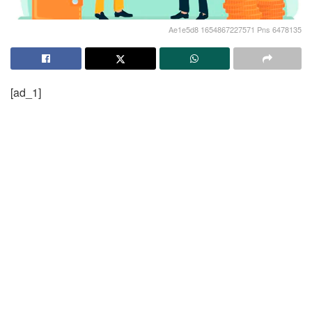
Ae1e5d8 1654867227571 Pns 6478135
[ad_1]