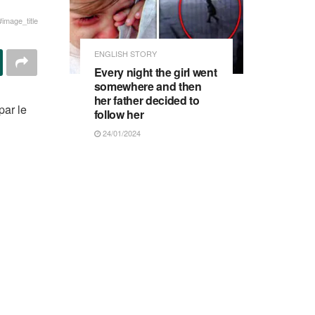
#image_title
ENGLISH STORY
Every night the girl went
somewhere and then
her father decided to
par le
follow her
24/01/2024