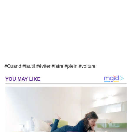
#Quand #fautil #éviter #faire #plein #voiture